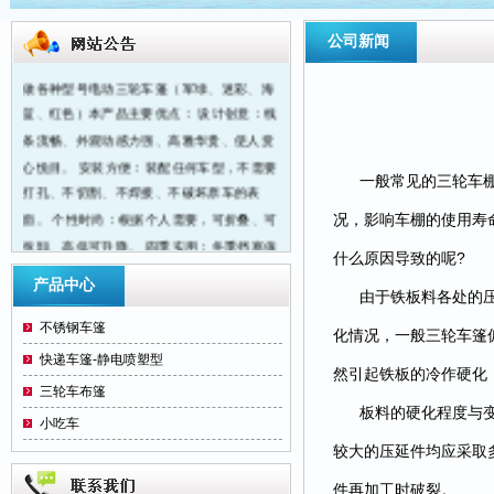
洛阳三轮车篷大王位于洛阳市纱厂东路与金
公司新闻
谷园路交叉口向东20米路北， 本厂生产订
做各种型号电动三轮车蓬（军绿、迷彩、海
蓝、红色）本产品主要优点： 设计创意：线
条流畅、外观动感力强、高雅华贵、使人赏
心悦目。 安装方便：装配任何车型，不需要
一般常见的三轮车
打孔、不切割、不焊接、不破坏原车的表
面。 个性时尚：根据个人需要，可折叠、可
况，影响车棚的使用寿
拆卸、高低可升降。 四季实用：冬季挡寒保
什么原因导致的呢?
暖、夏季遮阳防雨、实用舒心。 适装车型：
产品中心
1、老年休闲车。2、双排座方斗车。3、客
由于铁板料各处的
货折叠车。4、座椅休闲车5、特殊车型 可
不锈钢车篷
化情况，一般三轮车篷
另外提供：样车、样图、规格数据另行设
快递车篷-静电喷塑型
计。
然引起铁板的冷作硬化
三轮车布篷
板料的硬化程度与
小吃车
较大的压延件均应采取
件再加工时破裂。