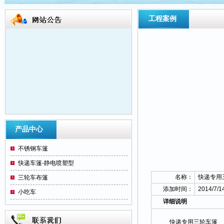
工程案例
洛阳三轮车篷大王位于洛阳市纱厂东路与金
产品中心
谷园路交叉口向东20米路北， 本厂生产订
做各种型号电动三轮车蓬（军绿、迷彩、海
不锈钢车篷
蓝、红色）本产品主要优点： 设计创意：线
快递车篷-静电喷塑型
条流畅、外观动感力强、高雅华贵、使人赏
名称：
快递专用
三轮车布篷
心悦目。 安装方便：装配任何车型，不需要
添加时间：
2014/7/1
小吃车
打孔、不切割、不焊接、不破坏原车的表
详细说明
面。 个性时尚：根据个人需要，可折叠、可
拆卸、高低可升降。 四季实用：冬季挡寒保
快递专用三轮车篷