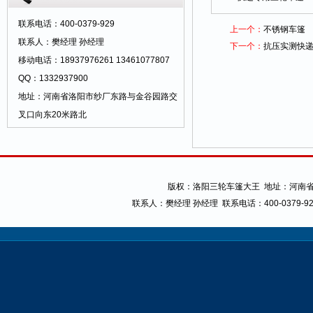
暖、夏季遮阳防雨、实用舒心。 适装车型：
1、老年休闲车。2、双排座方斗车。3、客
联系电话：400-0379-929
上一个：
不锈钢车篷
货折叠车。4、座椅休闲车5、特殊车型 可
联系人：樊经理 孙经理
下一个：
抗压实测快
另外提供：样车、样图、规格数据另行设
移动电话：18937976261 13461077807
计。
QQ：1332937900
地址：河南省洛阳市纱厂东路与金谷园路交
叉口向东20米路北
版权：
洛阳三轮车篷大王
地址：河南省
联系人：樊经理 孙经理
联系电话：400-0379-9