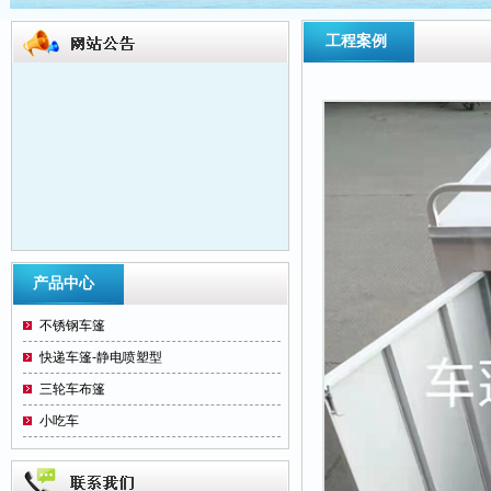
工程案例
洛阳三轮车篷大王位于洛阳市纱厂东路与金
产品中心
谷园路交叉口向东20米路北， 本厂生产订
不锈钢车篷
做各种型号电动三轮车蓬（军绿、迷彩、海
蓝、红色）本产品主要优点： 设计创意：线
快递车篷-静电喷塑型
条流畅、外观动感力强、高雅华贵、使人赏
三轮车布篷
心悦目。 安装方便：装配任何车型，不需要
小吃车
打孔、不切割、不焊接、不破坏原车的表
面。 个性时尚：根据个人需要，可折叠、可
拆卸、高低可升降。 四季实用：冬季挡寒保