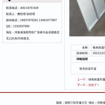
暖、夏季遮阳防雨、实用舒心。 适装车型：
联系电话：400-0379-929
1、老年休闲车。2、双排座方斗车。3、客
联系人：樊经理 孙经理
货折叠车。4、座椅休闲车5、特殊车型 可
移动电话：18937976261 13461077807
另外提供：样车、样图、规格数据另行设
QQ：1332937900
计。
地址：河南省洛阳市纱厂东路与金谷园路交
叉口向东20米路北
名称：
银色快递
添加时间：
2021/12/
详细说明
银色快递车篷
上一个：
绿色快递车
下一个：没有了！
版权：
洛阳三轮车篷大王
地址：河南省